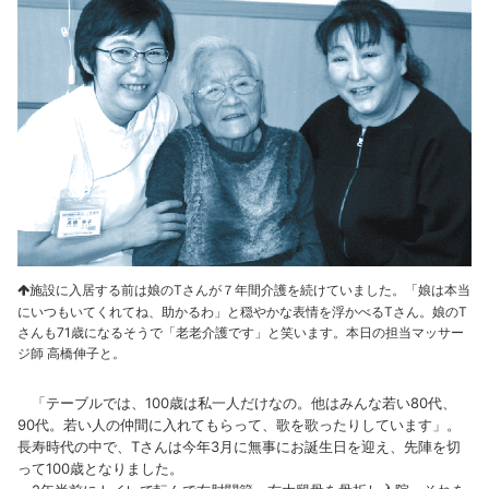
施設に入居する前は娘のTさんが７年間介護を続けていました。「娘は本当
にいつもいてくれてね、助かるわ」と穏やかな表情を浮かべるTさん。娘のT
さんも71歳になるそうで「老老介護です」と笑います。本日の担当マッサー
ジ師 高橋伸子と。
「テーブルでは、100歳は私一人だけなの。他はみんな若い80代、
90代。若い人の仲間に入れてもらって、歌を歌ったりしています」。
長寿時代の中で、Tさんは今年3月に無事にお誕生日を迎え、先陣を切
って100歳となりました。