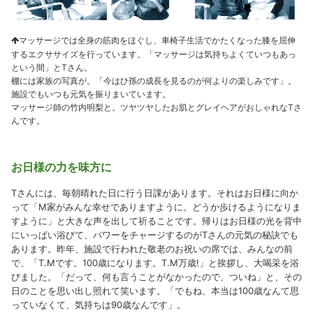
マッサージでは全身の筋肉をほぐし、車椅子生活でかたくなった膝を屈伸
するエクササイズを行っています。「マッサージは気持ちよくていつもあっ
という間」とTさん。
棚には家族の写真が。「今はひ孫の成長を見るのが何よりの楽しみです」。
施設でもいつも元気を振りまいています。
マッサージ師の竹内明梨と。ツヤツヤしたお肌とグレイヘアがおしゃれなTさ
んです。
お日様の力を味方に
Tさんには、毎朝晴れた日に行う日課があります。それはお日様に向か
って「M家がみんな幸せでありますように。どうか歩けるようになりま
すように」と大きな声を出して祈ることです。帰りはお日様の光を背中
にいっぱい浴びて、パワーをチャージするのがTさんの元気の秘訣でも
あります。昨年、施設で行われた敬老のお祝いの席では、みんなの前
で、「T.Mです。100歳になります。T.M万歳!」と挨拶し、大喝采を浴
びました。「だって、何も言うことがなかったので、ついね」と、その
日のことを思い出し照れて笑います。「でもね、本当は100歳なんて思
っていなくて、気持ちは90歳なんです」。