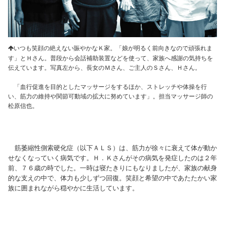
いつも笑顔の絶えない賑やかなＫ家。「娘が明るく前向きなので頑張れま
す」とＨさん。普段から会話補助装置などを使って、家族へ感謝の気持ちを
伝えています。写真左から、長女のＭさん、ご主人のＳさん、Ｈさん。
「血行促進を目的としたマッサージをするほか、ストレッチや体操を行
い、筋力の維持や関節可動域の拡大に努めています」。担当マッサージ師の
松原信也。
筋萎縮性側索硬化症（以下ＡＬＳ）は、筋力が徐々に衰えて体が動か
せなくなっていく病気です。Ｈ．Ｋさんがその病気を発症したのは２年
前、７６歳の時でした。一時は寝たきりにもなりましたが、家族の献身
的な支えの中で、体力も少しずつ回復。笑顔と希望の中であたたかい家
族に囲まれながら穏やかに生活しています。