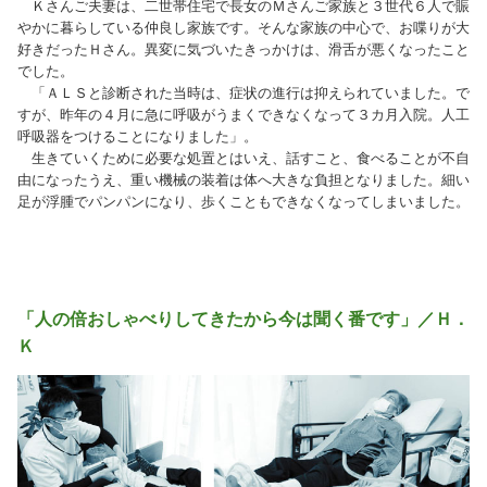
Ｋさんご夫妻は、二世帯住宅で長女のＭさんご家族と３世代６人で賑
やかに暮らしている仲良し家族です。そんな家族の中心で、お喋りが大
好きだったＨさん。異変に気づいたきっかけは、滑舌が悪くなったこと
でした。
「ＡＬＳと診断された当時は、症状の進行は抑えられていました。で
すが、昨年の４月に急に呼吸がうまくできなくなって３カ月入院。人工
呼吸器をつけることになりました」。
生きていくために必要な処置とはいえ、話すこと、食べることが不自
由になったうえ、重い機械の装着は体へ大きな負担となりました。細い
足が浮腫でパンパンになり、歩くこともできなくなってしまいました。
「人の倍おしゃべりしてきたから今は聞く番です」／Ｈ．
Ｋ