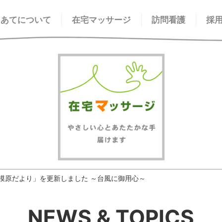
てあてについて
在宅マッサージ
訪問看護
採
模原だより」を更新しました ～台風に御用心～
NEWS & TOPICS