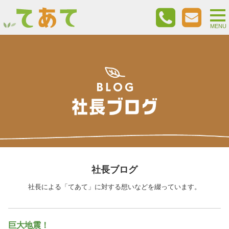
togg
nav
MENU
社長ブログ
社長による「てあて」に対する想いなどを綴っています。
巨大地震！