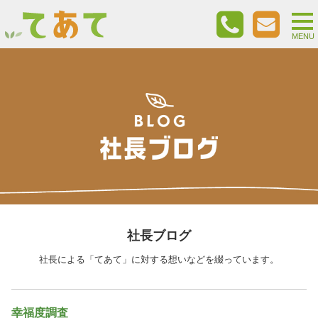
togg
nav
MENU
社長ブログ
社長による「てあて」に対する想いなどを綴っています。
幸福度調査