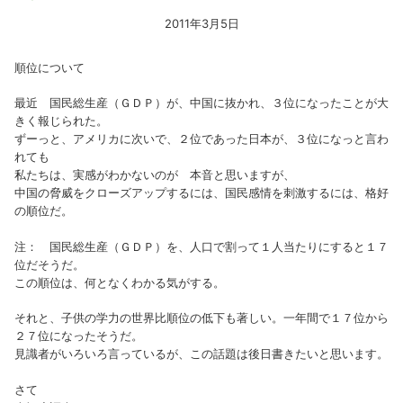
2011年3月5日
順位について
最近 国民総生産（ＧＤＰ）が、中国に抜かれ、３位になったことが大
きく報じられた。
ずーっと、アメリカに次いで、２位であった日本が、３位になっと言わ
れても
私たちは、実感がわかないのが 本音と思いますが、
中国の脅威をクローズアップするには、国民感情を刺激するには、格好
の順位だ。
注： 国民総生産（ＧＤＰ）を、人口で割って１人当たりにすると１７
位だそうだ。
この順位は、何となくわかる気がする。
それと、子供の学力の世界比順位の低下も著しい。一年間で１７位から
２７位になったそうだ。
見識者がいろいろ言っているが、この話題は後日書きたいと思います。
さて