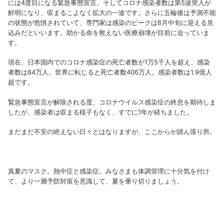
には4度目になる緊急事態宣言。そしてコロナ感染者数は第5波突入が
鮮明になり、収まるこよなく拡大の一途です。さらに五輪後は予測不能
の状態が危惧されていて、専門家は感染のピークは8月中旬に迎える見
込みだといいます。助かる命を救えない医療崩壊が目前に迫っていま
す。
現在、日本国内でのコロナ感染症の死亡者数が1万5千人を超え、感染
者数は84万人。世界に転じると死亡者数406万人。感染者数は1.9億人
超です。
緊急事態宣言が解除される度、コロナウイルス感染症の終息を期待しま
したが、感染者は収まる様子もなく、すでに1年が経ちました。
まだまだ不安の絶えない日々とはなりますが、ここからが踏ん張り所。
真夏のマスク。熱中症と感染症。みなさまも体調管理に十分気を付け
て、より一層予防対策を意識して、夏を乗り切りましょう。