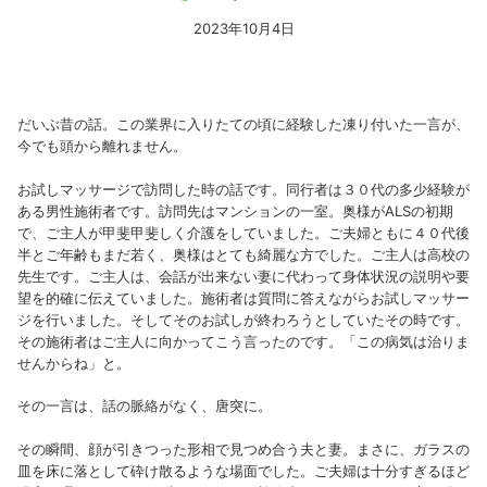
2023年10月4日
だいぶ昔の話。この業界に入りたての頃に経験した凍り付いた一言が、
今でも頭から離れません。
お試しマッサージで訪問した時の話です。同行者は３０代の多少経験が
ある男性施術者です。訪問先はマンションの一室。奥様がALSの初期
で、ご主人が甲斐甲斐しく介護をしていました。ご夫婦ともに４０代後
半とご年齢もまだ若く、奥様はとても綺麗な方でした。ご主人は高校の
先生です。ご主人は、会話が出来ない妻に代わって身体状況の説明や要
望を的確に伝えていました。施術者は質問に答えながらお試しマッサー
ジを行いました。そしてそのお試しが終わろうとしていたその時です。
その施術者はご主人に向かってこう言ったのです。「この病気は治りま
せんからね」と。
その一言は、話の脈絡がなく、唐突に。
その瞬間、顔が引きつった形相で見つめ合う夫と妻。まさに、ガラスの
皿を床に落として砕け散るような場面でした。ご夫婦は十分すぎるほど