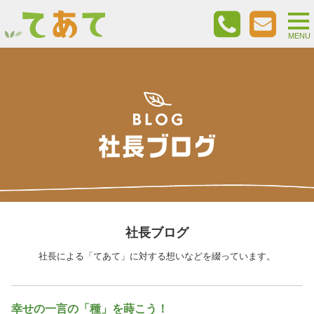
togg
nav
MENU
社長ブログ
社長による「てあて」に対する想いなどを綴っています。
幸せの一言の「種」を蒔こう！