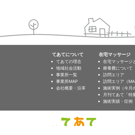
てあてについて
在宅マッサージ
てあての理念
在宅マッサージ
地域社会活動
療養費について
事業所一覧
訪問エリア
事業所MAP
訪問エリア（MA
会社概要・沿革
施術実例（今月
月刊てあて「特
施術実績・症例