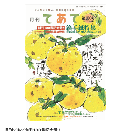
月刊てあて創刊100号記念号！