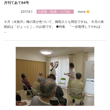
月刊てあて94号
2017.6.1
出版物（島崎／その他）
more
６月（水無月）梅の実が色づいて、梅雨入りも間近ですね。 今月の表
紙絵は「ひょっとこ」のお面です。 ●特集 「一歩無理してやれば、
…