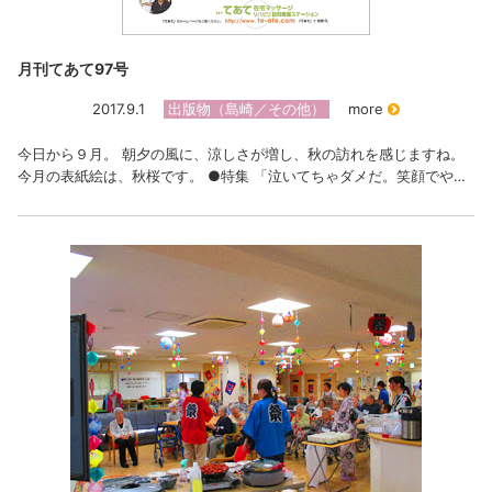
月刊てあて97号
2017.9.1
出版物（島崎／その他）
more
今日から９月。 朝夕の風に、涼しさが増し、秋の訪れを感じますね。
今月の表紙絵は、秋桜です。 ●特集 「泣いてちゃダメだ。笑顔でや…