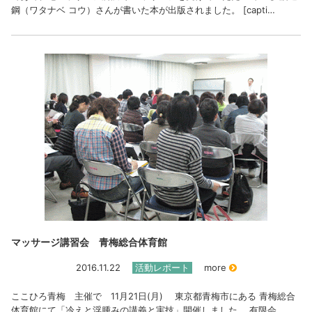
鋼（ワタナベ コウ）さんが書いた本が出版されました。 [capti…
マッサージ講習会 青梅総合体育館
2016.11.22
活動レポート
more
ここひろ青梅 主催で 11月21日(月) 東京都青梅市にある 青梅総合
体育館にて「冷えと浮腫みの講義と実技」開催しました。 有限会…