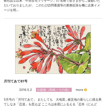
弊社設立以来「中央在宅マッサージ」の 名称で皆さまからご愛顧いた
だいておりましたが、 このたび訪問看護等の業務拡張を機に企業イメ
ージを明…
月刊てあて81号
2016.5.2
出版物（島崎／その他）
more
5月号の「月刊てあて」 またしても 大地震…被災地の暮らしに残る果
てしなき「忍道」を思えば こころは余震にふるえる「忍冬（にんど