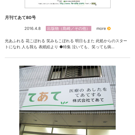
月刊てあて80号
2016.4.8
出版物（島崎／その他）
more
光あふれる 花こぼれる 笑みもこぼれる 明日もまた 此処からのスター
トになれ 人も我も 表紙絵より ●特集 泣いても、笑っても病…