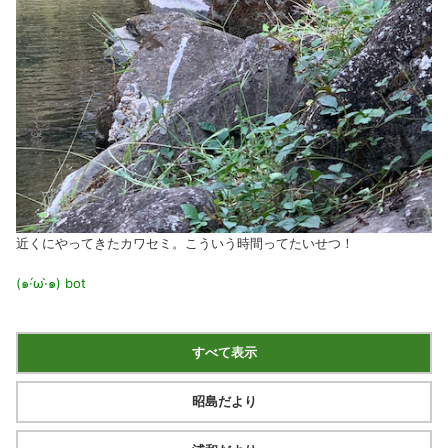
近くにやってきたカワセミ。こういう時間ってたいせつ！
(๑·́ω·̀๑)
bot
すべて表示
昭島だより