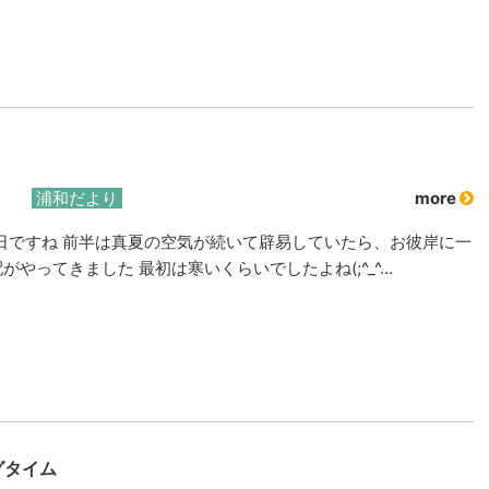
浦和だより
more
日ですね 前半は真夏の空気が続いて辟易していたら、お彼岸に一
配がやってきました 最初は寒いくらいでしたよね(;^_^…
グタイム