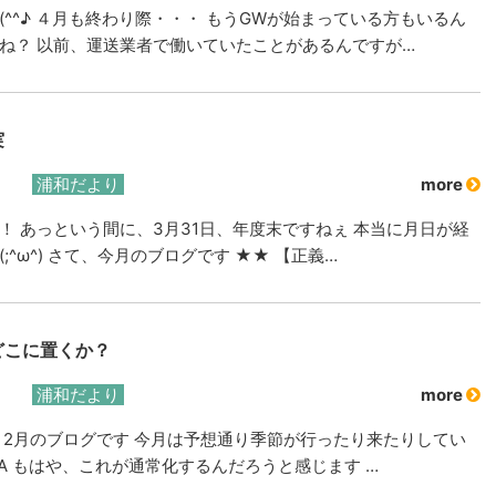
(^^♪ ４月も終わり際・・・ もうGWが始まっている方もいるん
ね？ 以前、運送業者で働いていたことがあるんですが…
実
浦和だより
more
！ あっという間に、3月31日、年度末ですねぇ 本当に月日が経
;^ω^) さて、今月のブログです ★★ 【正義…
どこに置くか？
浦和だより
more
 2月のブログです 今月は予想通り季節が行ったり来たりしてい
_^A もはや、これが通常化するんだろうと感じます …