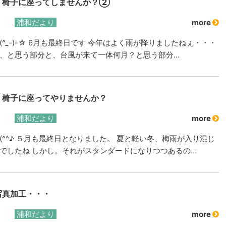
、椅子に座ってしませんか？②
浦和だより
more
(^_-)-☆ 6月も最終日です 今年はよく雨が降りましたねぇ・・・
、と思う部分と、台風が来て一体何月？と思う部分…
、椅子に座ってやりませんか？
浦和だより
more
(^^♪ ５月も最終日となりました。 夏と軽い冬、梅雨が入り混じ
でしたね しかし。それがスタンダードになりつつあるの…
写真加工・・・
浦和だより
more