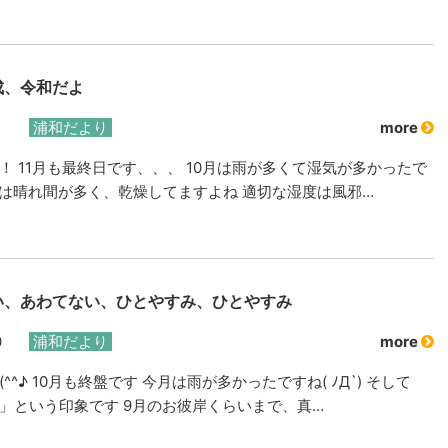
成、令和だよ
浦和だより
more
！ 11月も最終日です、、、 10月は雨が多くて湿気が多かったで
月は晴れ間が多く、乾燥してますよね 適切な湿度は風邪…
い、あわてない、ひとやすみ、ひとやすみ
0
浦和だより
more
^^♪ 10月も終盤です 今月は雨が多かったですね( ﾉД`) そして
」という印象です 9月のお彼岸くらいまで、真…