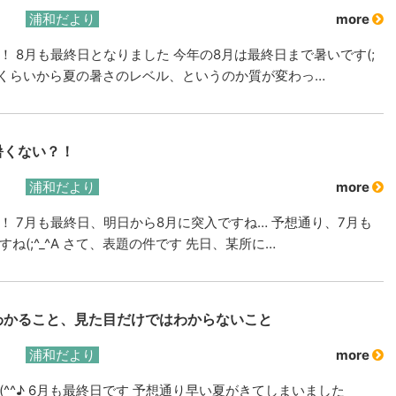
浦和だより
more
！ 8月も最終日となりました 今年の8月は最終日まで暑いです(;
去年くらいから夏の暑さのレベル、というのか質が変わっ…
暑くない？！
浦和だより
more
！ 7月も最終日、明日から8月に突入ですね… 予想通り、7月も
ね(;^_^A さて、表題の件です 先日、某所に…
わかること、見た目だけではわからないこと
浦和だより
more
(^^♪ 6月も最終日です 予想通り早い夏がきてしまいました