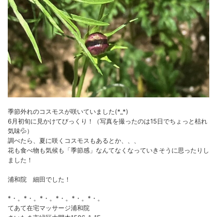
季節外れのコスモスが咲いていました(*_*)
6月初旬に見かけてびっくり！（写真を撮ったのは15日でちょっと枯れ
気味💦）
調べたら、夏に咲くコスモスもあるとか、、、
花も食べ物も気候も「季節感」なんてなくなっていきそうに思ったりし
ました！
浦和院 細田でした！
*・。*・。*・。*・。*・。*・。
てあて在宅マッサージ浦和院