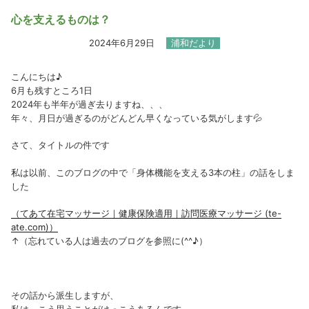
心を支えるものは？
2024年6月29日
浦和だより
こんにちは♪
6月も残すところ1日
2024年も半年が過ぎ去りますね、、、
年々、月日が過ぎるのがどんどん早くなっている気がします💦
さて、タイトルの件です
私は以前、このブログの中で「身体機能を支える3本の柱」の話をしま
した
（てあて在宅マッサージ｜健康保険適用｜訪問医療マッサージ (te-
ate.com)）
↑（忘れている人は過去のブログを参照に(^^♪）
その話から派生しますが、