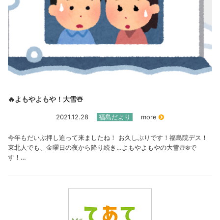
🔥よもやよもや！大雪☃️
2021.12.28
福島だより
more
今年もだいぶ押し迫って来ましたね！ お久しぶりです！福島院デス！
東北人でも、金曜日の夜から降り続き…よもやよもやの大雪☃️❄️で
す！…