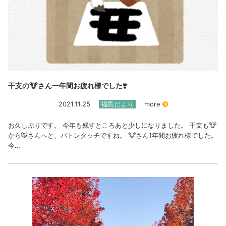
干支の🐮さん一年間お疲れ様でした❣️
2021.11.25
福島だより
more
お久しぶりです。 今年も残すところあと少しになりました。 干支も🐮
から🐯さんへと、バトンタッチですね。 🐮さん1年間お疲れ様でした。
今…