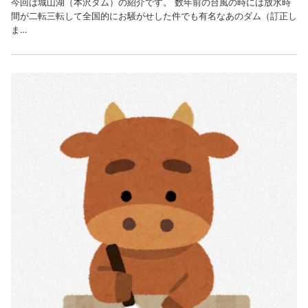
今回は城山湖（本沢ダム）の紹介です。 数年前の台風の時には放水時
間が二転三転して全国的にお騒がせした件でも有名なあのダム（訂正し
ま…