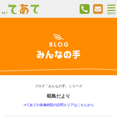
togg
nav
MENU
ブログ「みんなの手」シリーズ
昭島だより
→
てあての各施術院の訪問エリアはこちらから