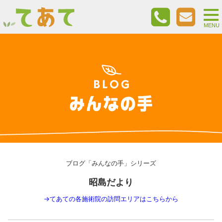
togg
nav
MENU
ブログ「みんなの手」シリーズ
昭島だより
→
てあての各施術院の訪問エリアはこちらから