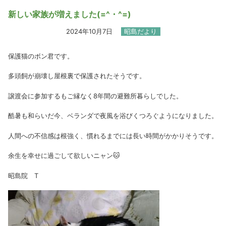
新しい家族が増えました(=^・^=)
2024年10月7日
昭島だより
保護猫のボン君です。
多頭飼が崩壊し屋根裏で保護されたそうです
。
譲渡会に参加するもご縁なく8年間の避難所暮らしでした。
酷暑
も和らいだ今、ベランダで夜風を浴びくつろぐようになりました。
人間への不信感は根強く、慣れるまでには長い時間がかかりそうで
す。
余生を幸せに過ごして欲しいニャン🐱
昭島院 T