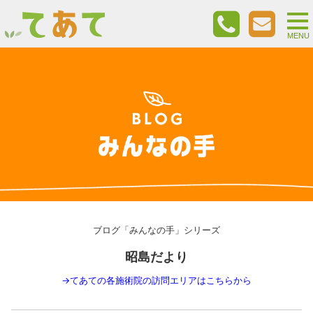
togg
nav
MENU
ブログ「みんなの手」シリーズ
昭島だより
→
てあての各施術院の訪問エリアはこちらから