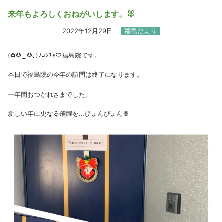
来年もよろしくおねがいします。🐰
2022年12月29日
福島だより
(✿✪‿✪｡)ﾉｺﾝﾁｬ♡福島院です。
本日で福島院の今年の訪問は終了になります。
一年間おつかれさまでした。
新しい年に更なる飛躍を…ぴょんぴょん🐰