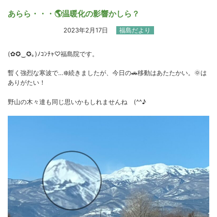
あらら・・・🌎温暖化の影響かしら？
2023年2月17日
福島だより
(✿✪‿✪｡)ﾉｺﾝﾁｬ♡福島院です。
暫く強烈な寒波で…❄️続きましたが、今日の🚗移動はあたたかい。🌞は
ありがたい！
野山の木々達も同じ思いかもしれませんね (^^♪