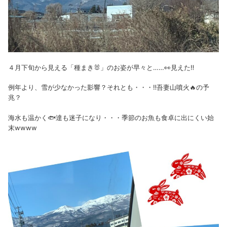
４月下旬から見える「種まき🐰」のお姿が早々と……👀見えた‼
例年より、雪が少なかった影響？それとも・・・‼吾妻山噴火🔥の予
兆？
海水も温かく🐟達も迷子になり・・・季節のお魚も食卓に出にくい始
末wwww