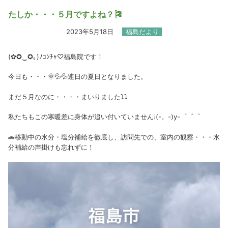
たしか・・・５月ですよね？🎏
2023年5月18日
福島だより
(✿✪‿✪｡)ﾉｺﾝﾁｬ♡福島院です！
今日も・・・🌞💦💦連日の夏日となりました。
まだ５月なのに・・・・まいりました⤵⤵
私たちもこの寒暖差に身体が追い付いていません❕(-。-)y-゜゜゜
🚗移動中の水分・塩分補給を徹底し、訪問先での、室内の観察・・・水
分補給の声掛けも忘れずに！