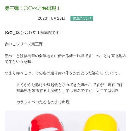
第三弾！〇〇べこ🐄出現！
2023年6月23日
福島だより
(✿✪‿✪｡)ﾉｺﾝﾁｬ♡！福島院です。
赤べこシリーズ第三弾
赤べことは福島県の会津地方に伝わる郷土玩具です。べことは東北地方
で牛という意味。
つまり赤べこは、その名の通り赤い牛をかたどった姿をしています。
古くから厄除けや縁起物とされてきた赤べこですが、現在では
福島県を象徴する土産物としても有名ですが、近年では
🙄⁉️
カラフルベコたるものまで出現