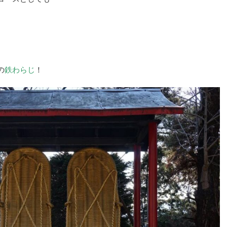
の
鉄わらじ
！