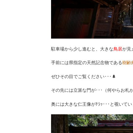
駐車場から少し進むと、大きな
鳥居
が見
手前には県指定の天然記念物である
樹齢
ぜひその目でご覧ください･･･🌲
その先には立派な門が･･･（何やらお札
奥には大きな仁王像がﾁﾗｯ･･･と覗いてい