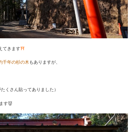
えてきます
⛩
約千年の杉の木
もありますが、
がたくさん貼ってありました）
ます👹