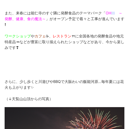
また、来春には能仁寺のすぐ隣に発酵食品のテーマパーク「
OH
❕❕❕
～
発酵、健康、食の魔法～
」がオープン予定で着々と工事が進んでいます
❗
ワークショップ
や
カフェ
☕、
レストラン
🍴に全国各地の発酵食品や地元
特産品🥕などが豊富に取り揃えられたショップなどがあり、今から楽し
みです❣
さらに、少し歩くと川遊びやBBQで大賑わいの飯能河原…毎年夏には花
火も上がります✨
（↓天覧山山頂からの写真）