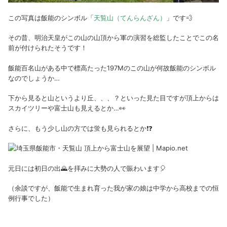
この写真は飯能のシンボル「
天覧山（てんらんざん）
」です💨
その昔、明治天皇がこの山の山頂から軍の演習を総監したことでこの名
前が付けられたそうです！
飯能百名山がある中で標高たった197Mのこの山が何故飯能のシンボル
なのでしょうか…
下から見ると山というより丘、、、？といった見た目ですが頂上からは
スカイツリーや富士山も見えるとか…👀
さらに、もう少し山の方では蛍も見られるとか❗❓
元日には初日の出🌄を拝みに大勢の人で賑わいます🎈
（余談ですが、飯能で生まれ育った我が家の娘は中学から高校までの恒
例行事でした）