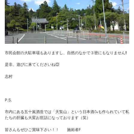
市民会館の大駐車場もありますし、自然のなかで３密にもなりません❗
是非、遊びに来てくださいね😊
志村
P.S.
市内にある五十嵐酒造では「天覧山」という日本酒🍶も作られていて私
たちの肝臓も大変お世話になっております（笑）
皆さんもぜひご賞味下さい！！ 施術者F