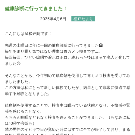
健康診断に行ってきました！
2025年4月6日
松戸だより
こんにちは😃松戸院です！
先週の土曜日に年に一回の健康診断に行ってきました🏥
毎年あまり乗り気ではない理由は胃カメラ検査です…。
毎回毎回、ひどい嗚咽で涙ボロボロ。終わった後はまるで廃人と化して
ました😢
そんなことから、今年初めて鎮痛剤を使用して胃カメラ検査を受けてみ
ましたました。
この方法は私にとって新しい体験でしたが、結果として非常に快適で感
動する経験となりました。
鎮痛剤を使用することで、検査中は眠っている状態となり、不快感や緊
張を感じることなく、
もちろん嗚咽などもなく検査を終えることができました。（ちなみに私
は10秒で寝落ち）
隣の男性のイビキで目が覚めた時にはすでに全てが終了しており、まる