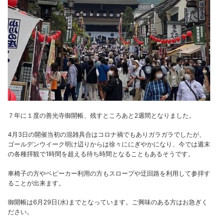
７年に１度の善光寺御開帳、残すところあと2週間となりました。
4月3日の開催当初の混雑具合はコロナ禍でもありガラガラでしたが、
ゴールデンウイーク明け辺りからは徐々ににぎやかになり、今では週末
の各種拝観で1時間を超える待ち時間となることもあるそうです。
車椅子の方やベビーカー利用の方もスロープや迂回路を利用して参拝す
ることが出来ます。
御開帳は6月29日(水)までとなっています。ご興味のある方はお急ぎく
ださい。