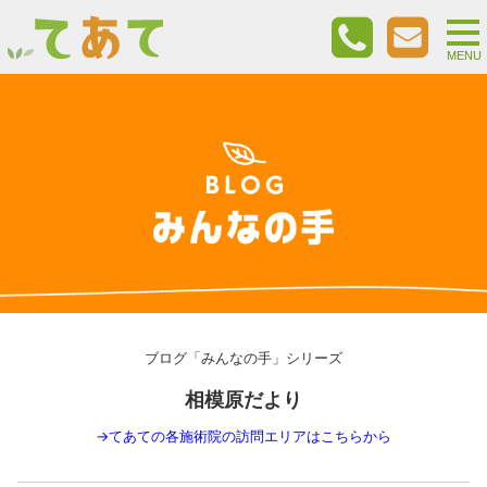
togg
nav
MENU
ブログ「みんなの手」シリーズ
相模原だより
→
てあての各施術院の訪問エリアはこちらから