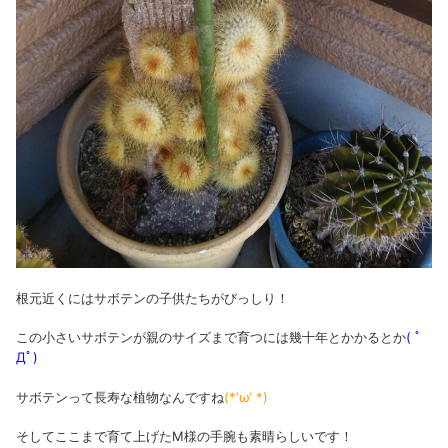
根元近くにはサボテンの子供たちがびっしり！
この小さいサボテンが親のサイズまで育つには幾十年とかかるとか
( ﾟ
Дﾟ)
サボテンって長寿な植物なんですね
(*‘ω‘ *)
そしてここまで育て上げたM様の手腕も素晴らしいです！