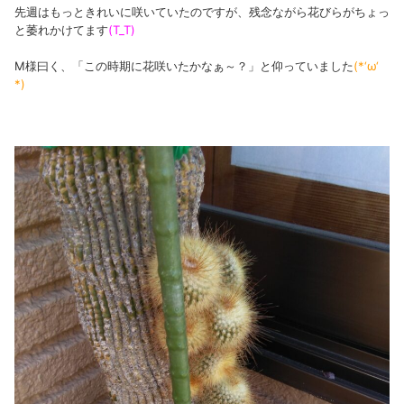
先週はもっときれいに咲いていたのですが、残念ながら花びらがちょっ
と萎れかけてます
(T_T)
M様曰く、「この時期に花咲いたかなぁ～？」と仰っていました
(*‘ω‘
*)