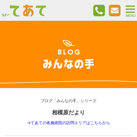
togg
nav
MENU
ブログ「みんなの手」シリーズ
相模原だより
→
てあての各施術院の訪問エリアはこちらから