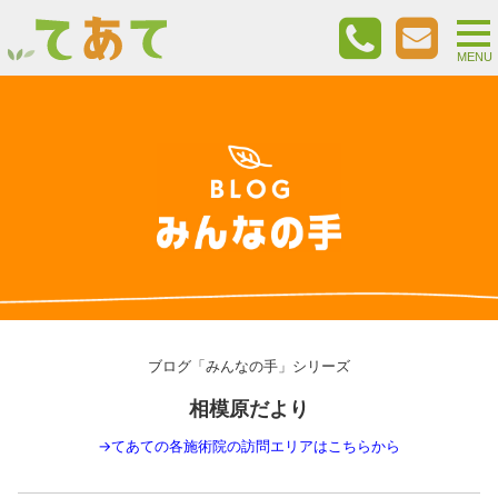
togg
nav
MENU
ブログ「みんなの手」シリーズ
相模原だより
→
てあての各施術院の訪問エリアはこちらから