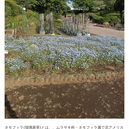
ネモフィラ(瑠璃唐草)とは、、ムラサキ科・ネモフィラ属で北アメリカ