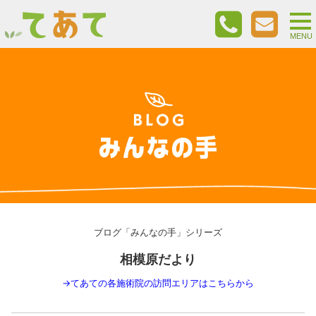
togg
nav
MENU
ブログ「みんなの手」シリーズ
相模原だより
→
てあての各施術院の訪問エリアはこちらから