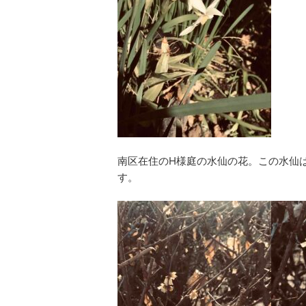
南区在住のH様庭の水仙の花。この水仙
す。