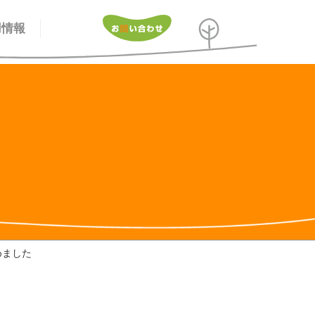
用情報
めました