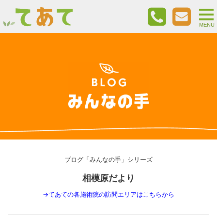
togg
nav
MENU
ブログ「みんなの手」シリーズ
相模原だより
→
てあての各施術院の訪問エリアはこちらから