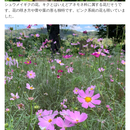
シュウメイギクの花。キクとはいえどアネモネ科に属する花だそうで
す。花の咲き方や蕾や葉の形も独特です。ピンク系統の花も咲いていま
した。