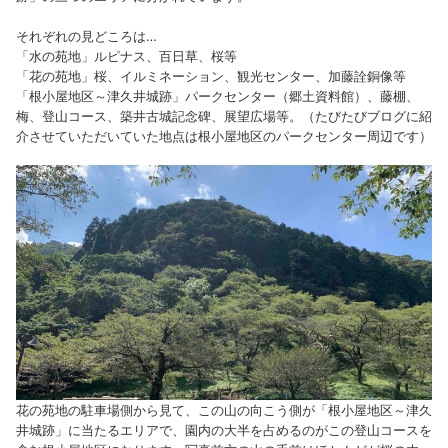
それぞれの見どころは…
「水の苑地」ルピナス、百日草、桜等
「花の苑地」桜、イルミネーション、観光センター、加藤詮銅像等
「根小屋地区～津久井城跡」パークセンター（郷土資料館）、藤棚、
梅、登山コース、築井古城記念碑、展望広場等。（たびたびブログに紹
介させていただいていた地点は根小屋地区のパークセンター周辺です）
花の苑地の駐車場側から見て、この山の向こう側が「根小屋地区～津久
井城跡」に当たるエリアで、園内の大半を占めるのがこの登山コースを