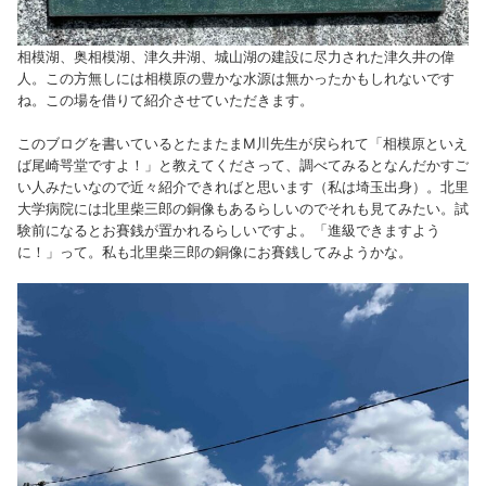
相模湖、奥相模湖、津久井湖、城山湖の建設に尽力された津久井の偉
人。この方無しには相模原の豊かな水源は無かったかもしれないです
ね。この場を借りて紹介させていただきます。
このブログを書いているとたまたまM川先生が戻られて「相模原といえ
ば尾崎咢堂ですよ！」と教えてくださって、調べてみるとなんだかすご
い人みたいなので近々紹介できればと思います（私は埼玉出身）。北里
大学病院には北里柴三郎の銅像もあるらしいのでそれも見てみたい。試
験前になるとお賽銭が置かれるらしいですよ。「進級できますよう
に！」って。私も北里柴三郎の銅像にお賽銭してみようかな。