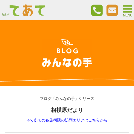
togg
nav
MENU
ブログ「みんなの手」シリーズ
相模原だより
→
てあての各施術院の訪問エリアはこちらから