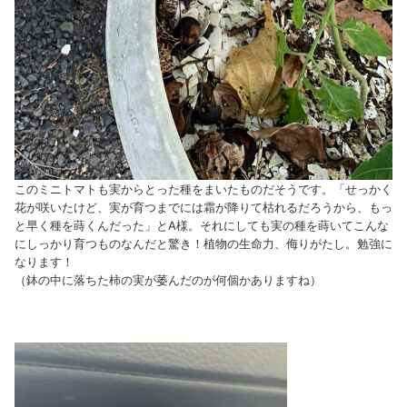
このミニトマトも実からとった種をまいたものだそうです。「せっかく
花が咲いたけど、実が育つまでには霜が降りて枯れるだろうから、もっ
と早く種を蒔くんだった」とA様。それにしても実の種を蒔いてこんな
にしっかり育つものなんだと驚き！植物の生命力、侮りがたし。勉強に
なります！
（鉢の中に落ちた柿の実が萎んだのが何個かありますね）