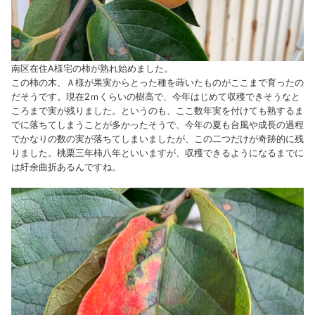
南区在住A様宅の柿が熟れ始めました。
この柿の木、Ａ様が果実からとった種を蒔いたものがここまで育ったの
だそうです。現在2ｍくらいの樹高で、今年はじめて収穫できそうなと
ころまで実が残りました。というのも、ここ数年実を付けても熟するま
でに落ちてしまうことが多かったそうで、今年の夏も台風や成長の過程
でかなりの数の実が落ちてしまいましたが、この二つだけが奇跡的に残
りました。桃栗三年柿八年といいますが、収穫できるようになるまでに
は紆余曲折あるんですね。