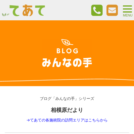
togg
nav
MENU
ブログ「みんなの手」シリーズ
相模原だより
→
てあての各施術院の訪問エリアはこちらから