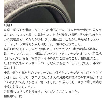
飛翔！
今週、長らくお世話になっていた南区在住のH様が近隣の県に転居され
ました。ちょっと寂しい気持ちと、H様が安住の場所を見つけられたと
いう安堵感と、私たちが少しでもお役に立つことが出来ただろかとい
う、そういう気持ちが入り混じった、複雑な心境でした。
転居前にいままでブログで紹介させていただいたH様のお庭の写真の
数々をファイルにしてH様にプレゼントさせていただきました。新天地
に行かれてからも、写真ファイルを見てご自宅のこと、相模原のこと、
たまに私たちのマッサージのことなんかも思い出して頂けたら、本望に
思います。
H様、長らく私たちのマッサージにお付き合いいただきありがとうござ
いました。そして、ブログにたくさんのお庭の動植物の写真を紹介させ
ていただいてありがとうございました。転居先でも、今まで通り達者な
H様でありますように。
ご健勝お祈りしております。ありがとうございました。
相模原院一同