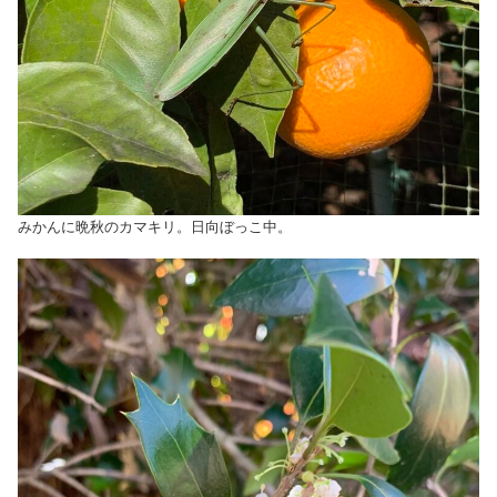
みかんに晩秋のカマキリ。日向ぼっこ中。