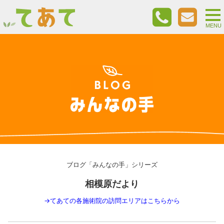
togg
nav
MENU
ブログ「みんなの手」シリーズ
相模原だより
→
てあての各施術院の訪問エリアはこちらから