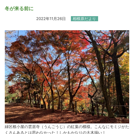
冬が来る前に
2022年11月26日
相模原だより
緑区根小屋の雲居寺（うんごうじ）の紅葉の模様。こんなにモミジがた
くさんあるとは思わなかった！しかもかなりの大木揃い！