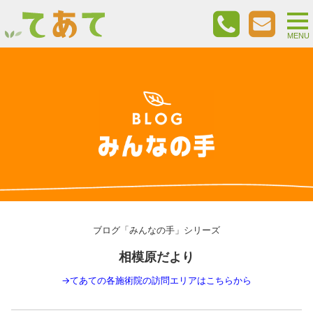
togg
nav
MENU
ブログ「みんなの手」シリーズ
相模原だより
→
てあての各施術院の訪問エリアはこちらから