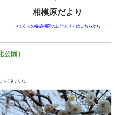
相模原だより
→
てあての各施術院の訪問エリアはこちらから
北公園）
なってきました。