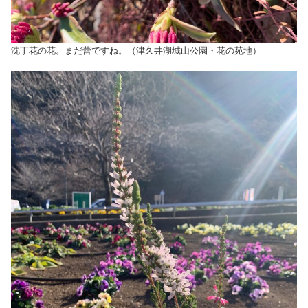
沈丁花の花。まだ蕾ですね。（津久井湖城山公園・花の苑地）