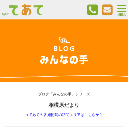
togg
nav
MENU
ブログ「みんなの手」シリーズ
相模原だより
→
てあての各施術院の訪問エリアはこちらから