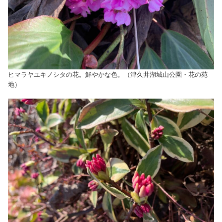
ヒマラヤユキノシタの花。鮮やかな色。（津久井湖城山公園・花の苑
地）