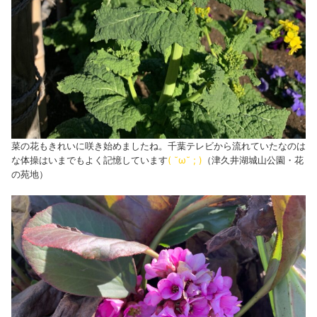
菜の花もきれいに咲き始めましたね。千葉テレビから流れていたなのは
な体操はいまでもよく記憶しています
( ˘ω˘ ; )
（津久井湖城山公園・花
の苑地）