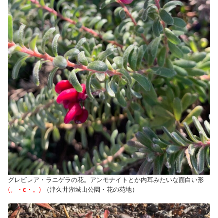
グレビレア・ラニゲラの花。アンモナイトとか内耳みたいな面白い形
(。・ε・。)
（津久井湖城山公園・花の苑地）