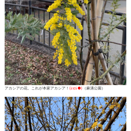
アカシアの花。これが本家アカシア！
(≧ε≦●)
（麻溝公園）