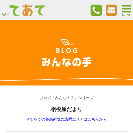
togg
nav
MENU
ブログ「みんなの手」シリーズ
相模原だより
→
てあての各施術院の訪問エリアはこちらから