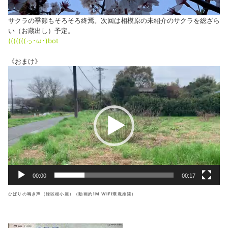
サクラの季節もそろそろ終焉。次回は相模原の未紹介のサクラを総ざら
い（お蔵出し）予定。
(((((((っ･ω･)bot
《おまけ》
動
画
プ
レ
ー
ヤ
ー
00:00
00:17
ひばりの鳴き声（緑区根小屋）（動画約1M WIFI環境推奨）