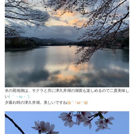
水の苑地側は、サクラと共に津久井湖の湖面も楽しめるので二度美味し
い
( ｀・ω・´)
夕暮れ時の津久井湖。美しいですね
(p｀･ω･´q)