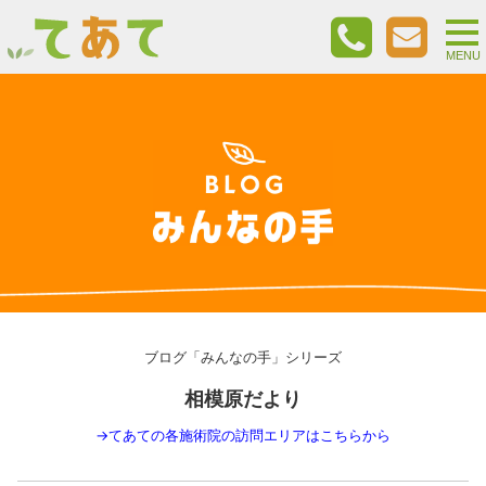
togg
nav
MENU
ブログ「みんなの手」シリーズ
相模原だより
→
てあての各施術院の訪問エリアはこちらから