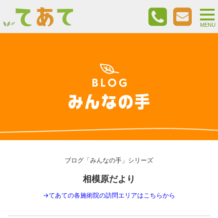
togg
nav
MENU
ブログ「みんなの手」シリーズ
相模原だより
→
てあての各施術院の訪問エリアはこちらから