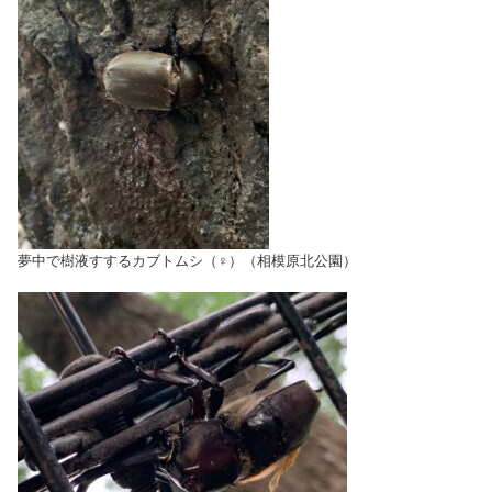
夢中で樹液すするカブトムシ（♀）（相模原北公園）