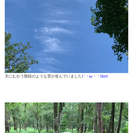
天にむかう階段のような雲が並んでいました
(´・ω・｀)bot
動
画
プ
レ
ー