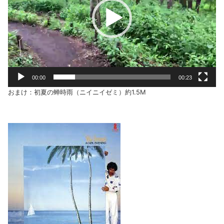
ヤ
ー
00:00
00:23
おまけ：初夏の蝉時雨（ニイニイゼミ）約1.5M