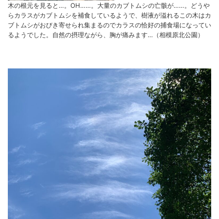
木の根元を見ると…。OH……。大量のカブトムシの亡骸が……。どうや
らカラスがカブトムシを補食しているようで、樹液が溢れるこの木はカ
ブトムシがおびき寄せられ集まるのでカラスの恰好の捕食場になってい
るようでした。自然の摂理ながら、胸が痛みます…（相模原北公園）