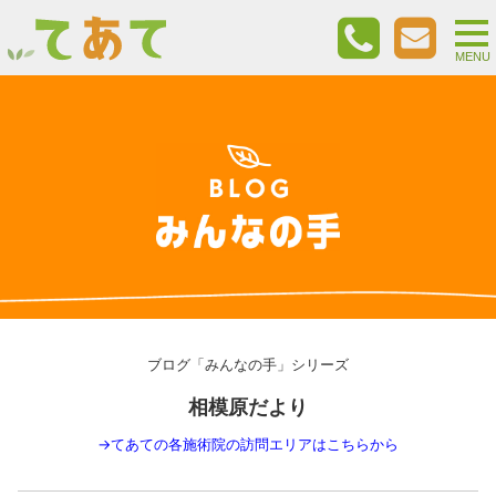
togg
nav
MENU
ブログ「みんなの手」シリーズ
相模原だより
→
てあての各施術院の訪問エリアはこちらから