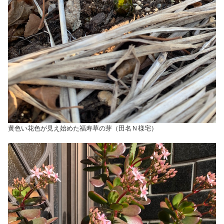
黄色い花色が見え始めた福寿草の芽（田名Ｎ様宅）