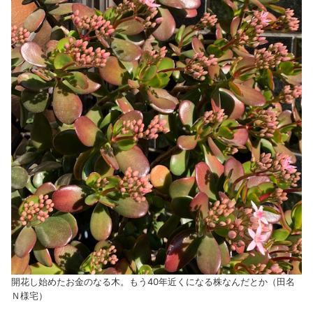
開花し始めたお金のなる木。もう40年近くになる株なんだとか（田名
Ｎ様宅）