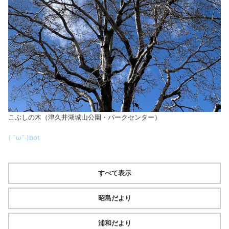
こぶしの木（津久井湖城山公園・パークセンター）
( ˘ω˘ )bot
すべて表示
昭島だより
浦和だより