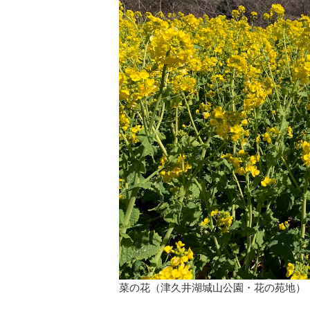
菜の花（津久井湖城山公園・花の苑地）