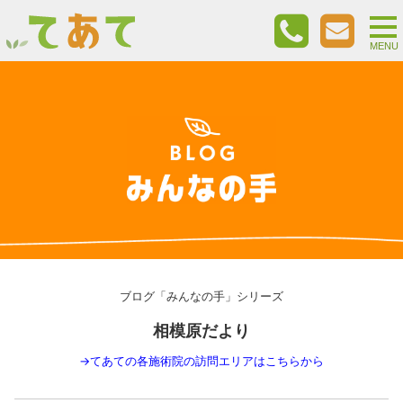
togg
nav
MENU
ブログ「みんなの手」シリーズ
相模原だより
→
てあての各施術院の訪問エリアはこちらから