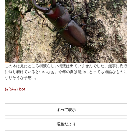
この木は見たところ樹液らしい樹液は出ていませんでした。無事に樹液
に辿り着けているといいなぁ。今年の夏は昆虫にとっても過酷なものに
なりそうな予感…。
(๑·́ω·̀๑)
bot
すべて表示
昭島だより