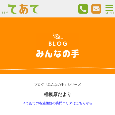
togg
nav
MENU
ブログ「みんなの手」シリーズ
相模原だより
→
てあての各施術院の訪問エリアはこちらから