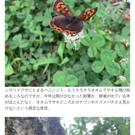
シロツメグサにとまるベニシジミ。もうそろそろオオムラサキも飛び始
めるころなのですが、今年は雨が少なかった影響か、樹液が出ている木
がほとんどなく、オオムラサキどころかカナブンやスズメバチさえ見か
けないという残念な状況。