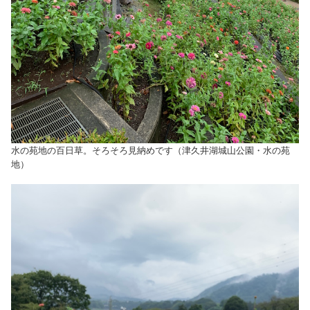
水の苑地の百日草。そろそろ見納めです（津久井湖城山公園・水の苑
地）