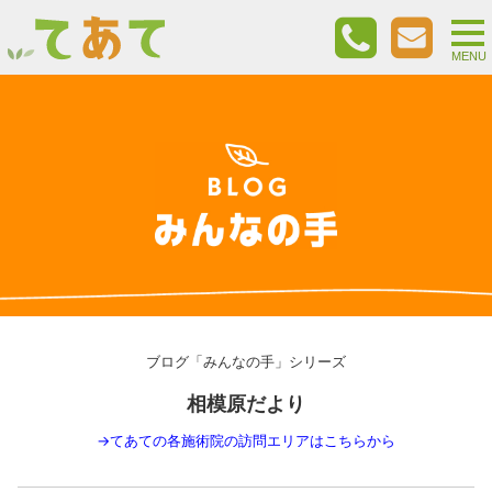
togg
nav
MENU
ブログ「みんなの手」シリーズ
相模原だより
→
てあての各施術院の訪問エリアはこちらから