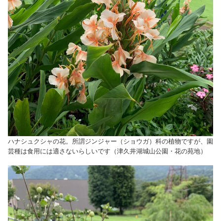
ハナシュクシャの花。所謂ジンジャー（ショウガ）科の植物ですが、園
芸種は食用には適さないらしいです（津久井湖城山公園・花の苑地）