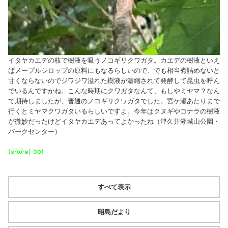
イタヤカエデの枝で樹液を吸うノコギリクワガタ。カエデの樹液といえ
ばメープルシロップの原料にもなるらしいので、でも相当煮詰めないと
甘くならないのでジワジワ溢れた樹液が濃縮されて発酵して昆虫を呼ん
でいるんですかね。こんな時期にクワガタなんて、もしやミヤマ？なん
て期待しましたが、普通のノコギリクワガタでした。宮ケ瀬あたりまで
行くとミヤマクワガタいるらしいですよ。今年はクヌギやコナラの樹液
が微妙だったけどイタヤカエデあってよかったね（津久井湖城山公園・
パークセンター）
(๑·́ω·̀๑)
bot
すべて表示
昭島だより