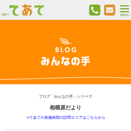
togg
nav
MENU
ブログ「みんなの手」シリーズ
相模原だより
→
てあての各施術院の訪問エリアはこちらから