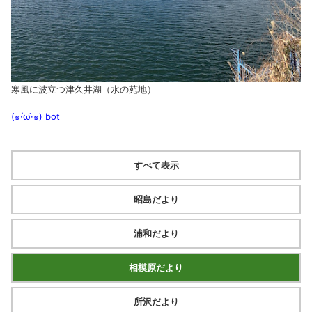
寒風に波立つ津久井湖（水の苑地）
(๑·́ω·̀๑)
bot
すべて表示
昭島だより
浦和だより
相模原だより
所沢だより