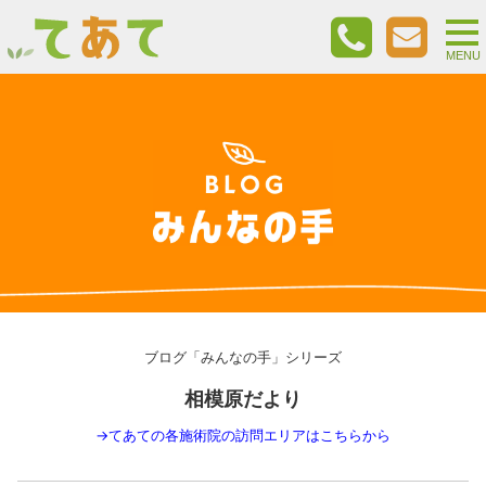
togg
nav
MENU
ブログ「みんなの手」シリーズ
相模原だより
→
てあての各施術院の訪問エリアはこちらから