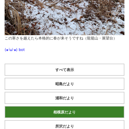
この寒さを越えたら本格的に春が来そうですね（龍籠山・展望台）
(๑·́ω·̀๑)
bot
すべて表示
昭島だより
浦和だより
相模原だより
所沢だより