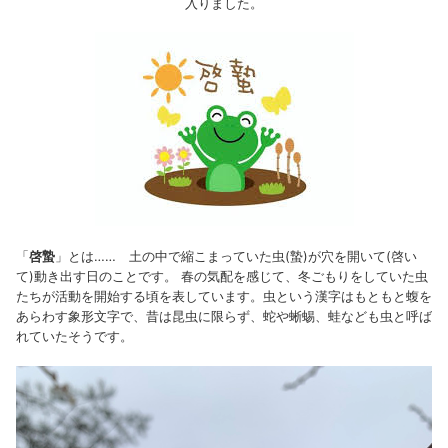
入りました。
「
啓蟄
」とは……
土の中で縮こまっていた虫(蟄)が穴を開いて(啓い
て)動き出す日のこと
です。 春の気配を感じて、冬ごもりをしていた虫
たちが活動を開始する頃を表しています。虫という漢字はもともと蝮を
あらわす象形文字で、昔は昆虫に限らず、蛇や蜥蜴、蛙なども虫と呼ば
れていたそうです。