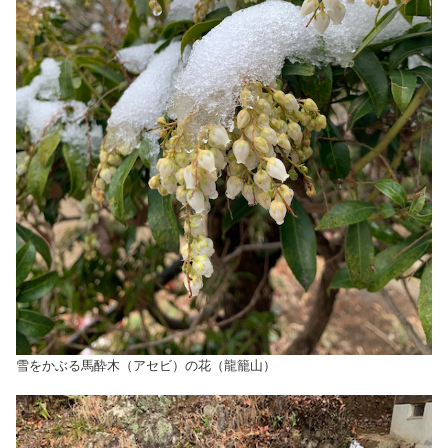
雪をかぶる馬酔木（アセビ）の花（龍籠山）