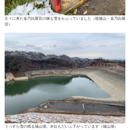
久々に来た金乃比羅宮の橋も雪をかぶっていました（龍籠山・金乃比羅
宮）
うっすら雪の残る城山湖。水位もだいぶ下がっています（城山湖）