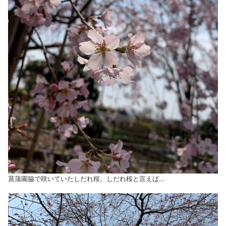
菖蒲園脇で咲いていたしだれ桜。しだれ桜と言えば…