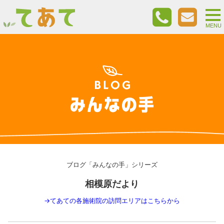
togg
nav
MENU
ブログ「みんなの手」シリーズ
相模原だより
→
てあての各施術院の訪問エリアはこちらから