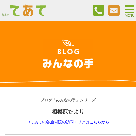
togg
nav
MENU
ブログ「みんなの手」シリーズ
相模原だより
→
てあての各施術院の訪問エリアはこちらから