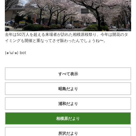
去年は50万人を超える来場者が訪れた相模原桜祭り、今年は開花のタ
イミングも開催と重なってさぞ賑わったんでしょうね〜。
(๑·́ω·̀๑)
bot
すべて表示
昭島だより
浦和だより
相模原だより
所沢だより