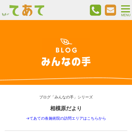
togg
nav
MENU
ブログ「みんなの手」シリーズ
相模原だより
→
てあての各施術院の訪問エリアはこちらから