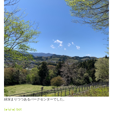
緑深まりつつあるパークセンターでした。
(๑·́ω·̀๑)
bot